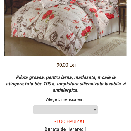
Pritectii saltele Matlasate
Cearsafuri si Fete de Perne
Fete de masa
90,00 Lei
Pilota groasa, pentru iarna, matlasata, moale la
atingere,fata bbc 100%, umplutura siliconizata lavabila si
antialergica.
Alege Dimensiunea
:
STOC EPUIZAT
Durata de livrare:
1