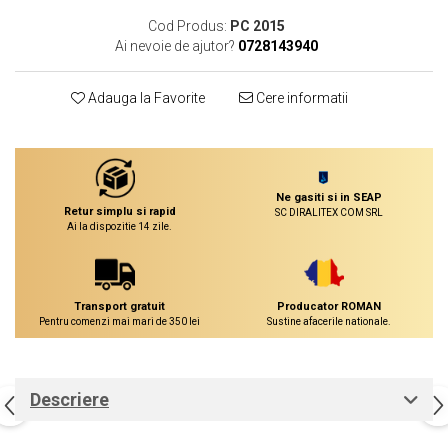
Cod Produs:
PC 2015
Ai nevoie de ajutor?
0728143940
Adauga la Favorite
Cere informatii
Ne gasiti si in SEAP
Retur simplu si rapid
SC DIRALITEX COM SRL
Ai la dispozitie 14 zile.
Transport gratuit
Producator ROMAN
Pentru comenzi mai mari de 350 lei
Sustine afacerile nationale.
Descriere