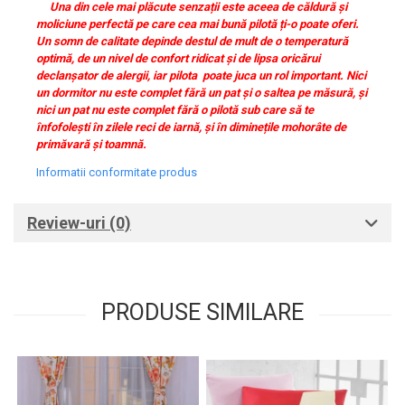
Una din cele mai plăcute senzații este aceea de căldură și
moliciune perfectă pe care cea mai bună pilotă ți-o poate oferi.
Un somn de calitate depinde destul de mult de o temperatură
optimă, de un nivel de confort ridicat și de lipsa oricărui
declanșator de alergii, iar pilota poate juca un rol important. Nici
un dormitor nu este complet fără un pat și o saltea pe măsură, și
nici un pat nu este complet fără o pilotă sub care să te
înfofolești în zilele reci de iarnă, și în diminețile mohorâte de
primăvară și toamnă.
Informatii conformitate produs
Review-uri
(0)
PRODUSE SIMILARE