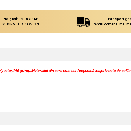
Ne gasiti si in SEAP
Transport gra
SC DIRALITEX COM SRL
Pentru comenzi mai mar
lyester,140 gr/mp.Materialul din care este confecționată lenjeria este de calitate