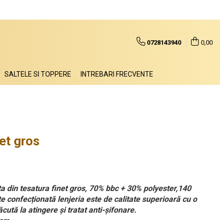
0728143940
0,00
SALTELE SI TOPPERE
INTREBARI FRECVENTE
net gros
ta din tesatura finet gros, 70% bbc + 30% polyester,140
e confecționată lenjeria este de calitate superioară cu o
ăcută la atingere și tratat anti-șifonare.