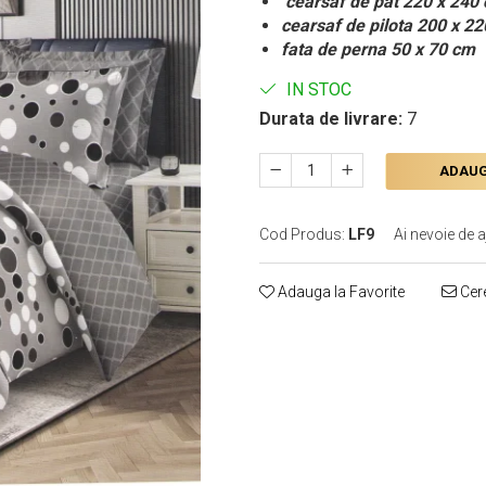
cearsaf de pat 220 x 240
cearsaf de pilota 200 x 2
fata de perna 50 x 70 cm
IN STOC
Durata de livrare:
7
ADAUG
Cod Produs:
LF9
Ai nevoie de a
Adauga la Favorite
Cere