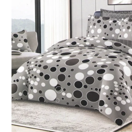
Pritectii saltele Matlasate
Cearsafuri si Fete de Perne
Fete de masa