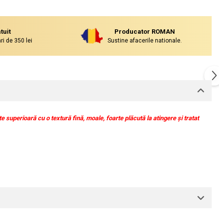
tuit
Producator ROMAN
i de 350 lei
Sustine afacerile nationale.
 superioară cu o textură fină, moale, foarte plăcută la atingere și tratat