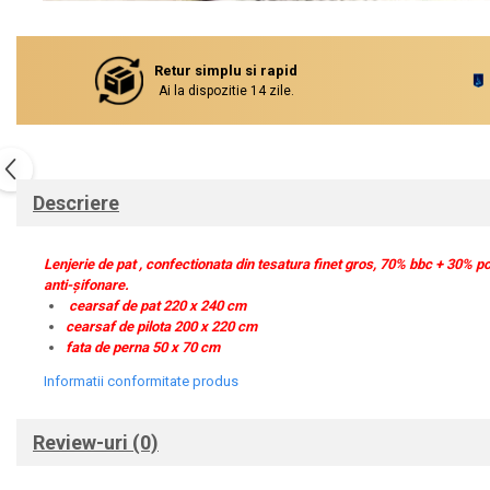
Distribuie
pe
Facebook
Retur simplu si rapid
Ai la dispozitie 14 zile.
Descriere
Lenjerie de pat , confectionata din tesatura finet gros, 70% bbc + 30% po
anti-șifonare.
cearsaf de pat 220 x 240 cm
cearsaf de pilota 200 x 220 cm
fata de perna 50 x 70 cm
Informatii conformitate produs
Review-uri
(0)