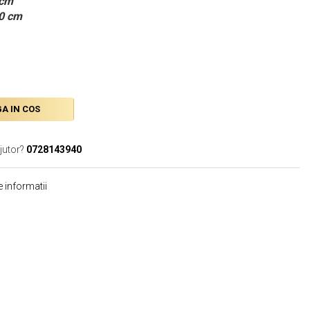
 cm
20 cm
A IN COS
jutor?
0728143940
 informatii