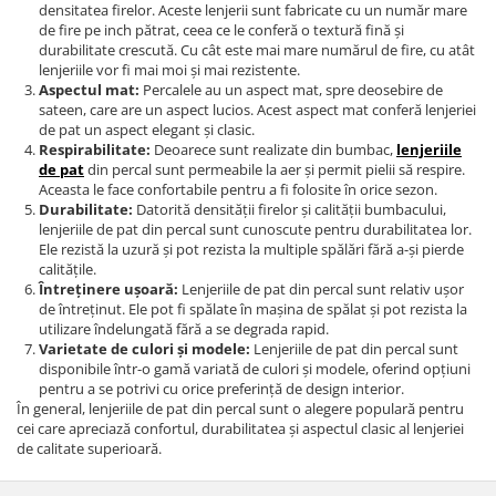
densitatea firelor. Aceste lenjerii sunt fabricate cu un număr mare
de fire pe inch pătrat, ceea ce le conferă o textură fină și
durabilitate crescută. Cu cât este mai mare numărul de fire, cu atât
lenjeriile vor fi mai moi și mai rezistente.
Aspectul mat:
Percalele au un aspect mat, spre deosebire de
sateen, care are un aspect lucios. Acest aspect mat conferă lenjeriei
de pat un aspect elegant și clasic.
Respirabilitate:
Deoarece sunt realizate din bumbac,
lenjeriile
de pat
din percal sunt permeabile la aer și permit pielii să respire.
Aceasta le face confortabile pentru a fi folosite în orice sezon.
Durabilitate:
Datorită densității firelor și calității bumbacului,
lenjeriile de pat din percal sunt cunoscute pentru durabilitatea lor.
Ele rezistă la uzură și pot rezista la multiple spălări fără a-și pierde
calitățile.
Întreținere ușoară:
Lenjeriile de pat din percal sunt relativ ușor
de întreținut. Ele pot fi spălate în mașina de spălat și pot rezista la
utilizare îndelungată fără a se degrada rapid.
Varietate de culori și modele:
Lenjeriile de pat din percal sunt
disponibile într-o gamă variată de culori și modele, oferind opțiuni
pentru a se potrivi cu orice preferință de design interior.
În general, lenjeriile de pat din percal sunt o alegere populară pentru
cei care apreciază confortul, durabilitatea și aspectul clasic al lenjeriei
de calitate superioară.