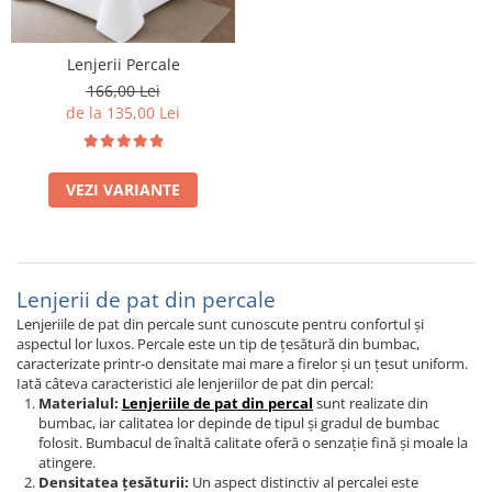
Pritectii saltele Matlasate
Cearsafuri si Fete de Perne
Lenjerii Percale
Fete de masa
166,00 Lei
de la 135,00 Lei
VEZI VARIANTE
Lenjerii de pat din percale
Lenjeriile de pat din percale sunt cunoscute pentru confortul și
aspectul lor luxos. Percale este un tip de țesătură din bumbac,
caracterizate printr-o densitate mai mare a firelor și un țesut uniform.
Iată câteva caracteristici ale lenjeriilor de pat din percal:
Materialul:
Lenjeriile de pat din percal
sunt realizate din
bumbac, iar calitatea lor depinde de tipul și gradul de bumbac
folosit. Bumbacul de înaltă calitate oferă o senzație fină și moale la
atingere.
Densitatea țesăturii:
Un aspect distinctiv al percalei este