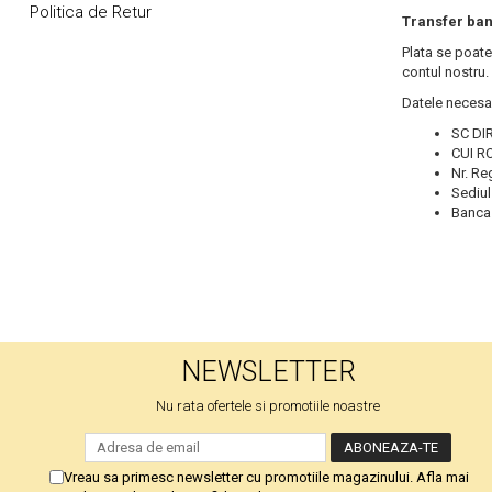
Politica de Retur
Transfer ba
Pritectii saltele Matlasate
Plata se poate
Cearsafuri si Fete de Perne
contul nostru.
Fete de masa
Datele necesar
SC DI
CUI R
Nr. Re
Sediul
Banca
NEWSLETTER
Nu rata ofertele si promotiile noastre
Vreau sa primesc newsletter cu promotiile magazinului. Afla mai