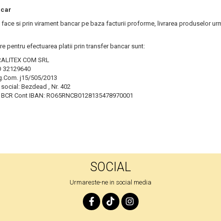
ncar
 face si prin virament bancar pe baza facturii proforme, livrarea produselor urm
e pentru efectuarea platii prin transfer bancar sunt:
RALITEX COM SRL
O 32129640
g.Com. j15/505/2013
 social: Bezdead , Nr. 402
 BCR Cont IBAN: RO65RNCB0128135478970001
SOCIAL
Urmareste-ne in social media