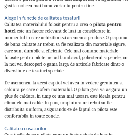
gasi la noi cea mai buna varianta pentru tine.
Alege in functie de calitatea tesaturii
Calitatea materialului folosit pentru a crea o
pilota pentru
hotel
este un factor relevant de luat in considerare in
momentul in care achizitionezi asemenea produse. O plapuma
de buna calitate ar trebui sa fie realizata din materiale sigure,
care sunt durabile si eficiente. Cele mai comune materiale
folosite pentru pilote includ bumbacul, poliesterul si penele, iar
la noi vei descoperi o gama larga de articole fabricate dintr-o
diversitate de tesaturi speciale.
De asemenea, la acest capitol vei avea in vedere greutatea si
caldura pe care o ofera materialul. O pilota grea va asigura un
plus de caldura, in timp ce una mai usoara este ideala pentru
climatele mai calde. In plus, umplutura ar trebui sa fie
distribuita uniform, asigurandu-te de faptul ca pilota este
confortabila in toate zonele.
Calitatea cusaturilor
Cusaturile de pe o pilota sunt un factor cheie de luat in