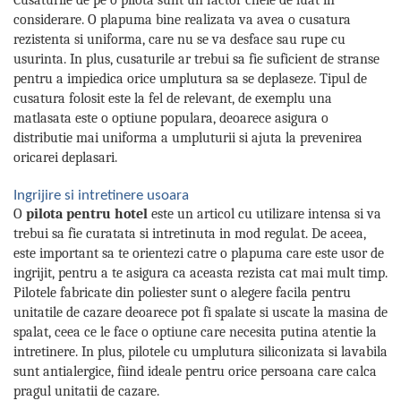
considerare. O plapuma bine realizata va avea o cusatura
rezistenta si uniforma, care nu se va desface sau rupe cu
usurinta. In plus, cusaturile ar trebui sa fie suficient de stranse
pentru a impiedica orice umplutura sa se deplaseze. Tipul de
cusatura folosit este la fel de relevant, de exemplu una
matlasata este o optiune populara, deoarece asigura o
distributie mai uniforma a umpluturii si ajuta la prevenirea
oricarei deplasari.
Ingrijire si intretinere usoara
O
pilota pentru hotel
este un articol cu utilizare intensa si va
trebui sa fie curatata si intretinuta in mod regulat. De aceea,
este important sa te orientezi catre o plapuma care este usor de
ingrijit, pentru a te asigura ca aceasta rezista cat mai mult timp.
Pilotele fabricate din poliester sunt o alegere facila pentru
unitatile de cazare deoarece pot fi spalate si uscate la masina de
spalat, ceea ce le face o optiune care necesita putina atentie la
intretinere. In plus, pilotele cu umplutura siliconizata si lavabila
sunt antialergice, fiind ideale pentru orice persoana care calca
pragul unitatii de cazare.