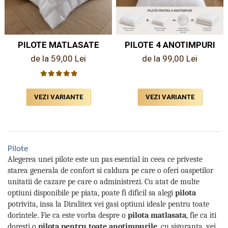
Pritectii saltele Matlasate
Cearsafuri si Fete de Perne
Fete de masa
PILOTE MATLASATE
PILOTE 4 ANOTIMPURI
de la 59,00 Lei
de la 99,00 Lei
VEZI VARIANTE
VEZI VARIANTE
Pilote
Alegerea unei pilote este un pas esential in ceea ce priveste
starea generala de confort si caldura pe care o oferi oaspetilor
unitatii de cazare pe care o administrezi. Cu atat de multe
optiuni disponibile pe piata, poate fi dificil sa alegi
pilota
potrivita, insa la Diralitex vei gasi optiuni ideale pentru toate
dorintele. Fie ca este vorba despre o
pilota matlasata
, fie ca iti
doresti o
pilota pentru toate anotimpurile
, cu siguranta, vei