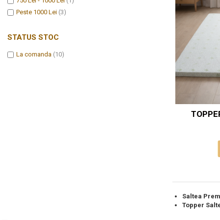
750 Lei - 1000 Lei
(1)
Pritectii saltele Matlasate
Peste 1000 Lei
(3)
Cearsafuri si Fete de Perne
STATUS STOC
Fete de masa
La comanda
(10)
TOPPE
Saltea Prem
Topper Salt