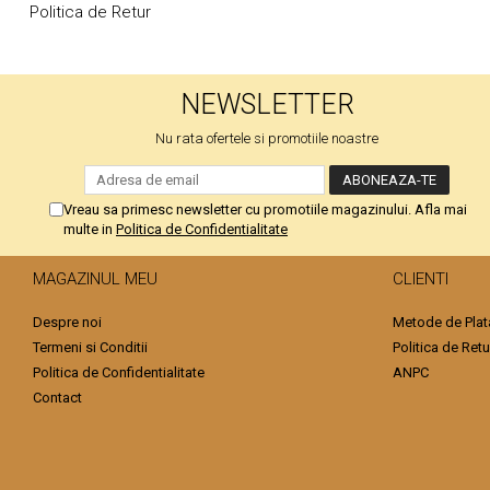
Politica de Retur
Pritectii saltele Matlasate
Cearsafuri si Fete de Perne
Fete de masa
NEWSLETTER
Nu rata ofertele si promotiile noastre
Vreau sa primesc newsletter cu promotiile magazinului. Afla mai
multe in
Politica de Confidentialitate
MAGAZINUL MEU
CLIENTI
Despre noi
Metode de Plat
Termeni si Conditii
Politica de Retu
Politica de Confidentialitate
ANPC
Contact