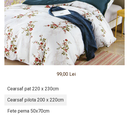
Pritectii saltele Matlasate
Cearsafuri si Fete de Perne
Fete de masa
99,00 Lei
Cearsaf pat 220 x 230cm
Cearsaf pilota 200 x 220cm
Fete perna 50x70cm