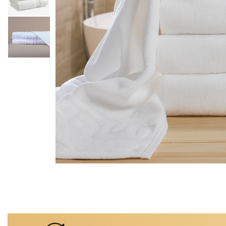
Pritectii saltele Matlasate
Cearsafuri si Fete de Perne
Fete de masa
Distribuie
pe
Facebook