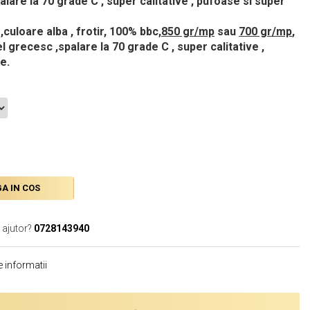
lare la 70 grade C , super calitative , pufoase si super
,culoare alba , frotir, 100% bbc,
850 gr/mp
sau
700 gr/mp
,
l grecesc ,spalare la 70 grade C , super calitative ,
e.
A IN COS
 ajutor?
0728143940
 informatii