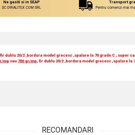
Ne gasiti si in SEAP
Transport gra
SC DIRALITEX COM SRL
Pentru comenzi mai mar
fir dublu 20/2 ,bordura model grecesc ,spalare la 70 grade C , super ca
gr/mp
sau
700 gr/mp
, fir dublu 20/2 ,bordura model grecesc ,spalare la 
RECOMANDARI