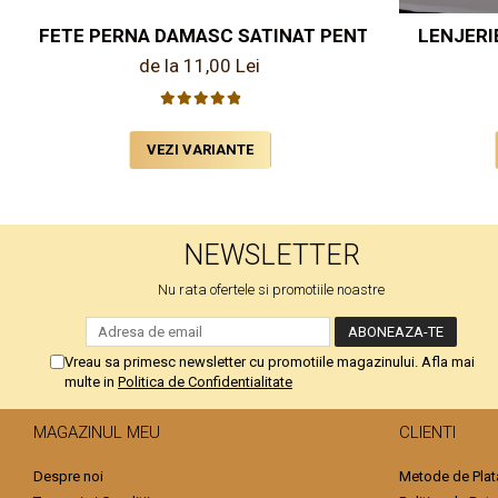
FETE PERNA DAMASC SATINAT PENTRU HOTEL
LENJERI
de la 11,00 Lei
VEZI VARIANTE
NEWSLETTER
Nu rata ofertele si promotiile noastre
Vreau sa primesc newsletter cu promotiile magazinului. Afla mai
multe in
Politica de Confidentialitate
MAGAZINUL MEU
CLIENTI
Despre noi
Metode de Plat