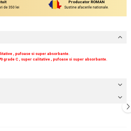
tuit
Producator ROMAN
i de 350 lei
Sustine afacerile nationale.
litative , pufoase si super absorbante.
70 grade C , super calitative , pufoase si super absorbante.