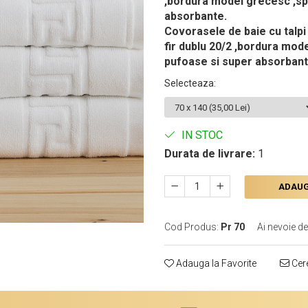
,bordura model grecesc ,spa
absorbante.
Covorasele de baie cu talpi 
fir dublu 20/2 ,bordura mode
pufoase si super absorbant
Selecteaza
:
IN STOC
Durata de livrare:
1
ADAUG
Cod Produs:
Pr 70
Ai nevoie de
Adauga la Favorite
Cere