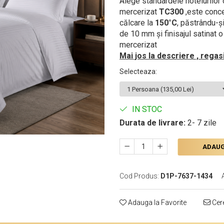
Alege standardele hotelurilor 
mercerizat
TC300
,este conce
călcare la
150°C
, păstrându-ș
de 10 mm și finisajul satinat
mercerizat
Mai jos la descriere , regas
Selecteaza
:
IN STOC
Durata de livrare:
2- 7 zile
ADAUG
Cod Produs:
D1P-7637-1434
Adauga la Favorite
Cere