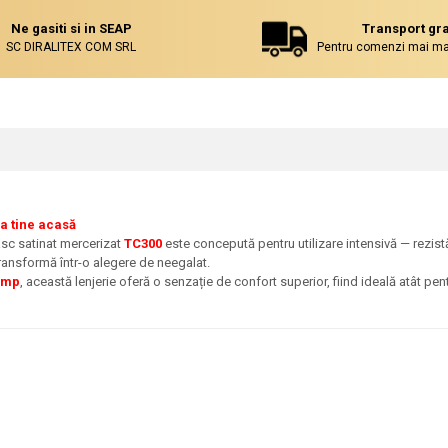
Ne gasiti si in SEAP
Transport gra
SC DIRALITEX COM SRL
Pentru comenzi mai mar
a tine acasă
c satinat mercerizat
TC300
este concepută pentru utilizare intensivă — rezist
transformă într-o alegere de neegalat.
/mp
, această lenjerie oferă o senzație de confort superior, fiind ideală atât pen