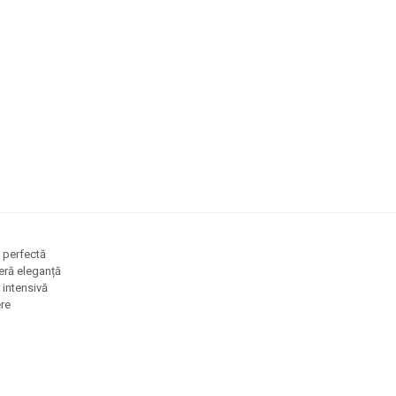
ă perfectă
feră eleganță
 intensivă
ere