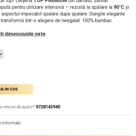
de top! Lenjeria
TOP PREMIUM
din damasc satinat
pută pentru utilizare intensivă — rezistă la spălare la
90°C
și
i aspectul impecabil spalare dupa spalare. Dungile elegante
 o transformă într-o alegere de neegalat. 100% bumbac
iti dimensiunile nete
A IN COS
Ai nevoie de ajutor?
0728143940
 informatii