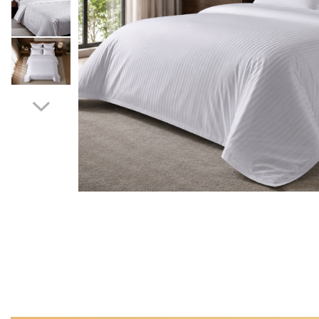
Pritectii saltele Matlasate
Cearsafuri si Fete de Perne
Fete de masa
Distribuie
pe
Facebook