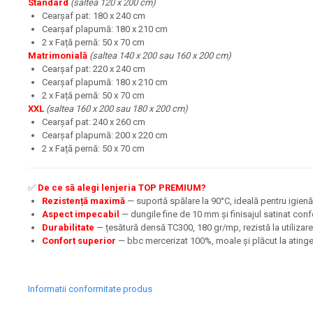
Standard
(saltea 120 x 200 cm)
Cearșaf pat: 180 x 240 cm
Cearșaf plapumă: 180 x 210 cm
2 x Față pernă: 50 x 70 cm
Matrimonială
(saltea 140 x 200 sau 160 x 200 cm)
Cearșaf pat: 220 x 240 cm
Cearșaf plapumă: 180 x 210 cm
2 x Față pernă: 50 x 70 cm
XXL
(saltea 160 x 200 sau 180 x 200 cm)
Cearșaf pat: 240 x 260 cm
Cearșaf plapumă: 200 x 220 cm
2 x Față pernă: 50 x 70 cm
✅
De ce să alegi lenjeria TOP PREMIUM?
Rezistență maximă
— suportă spălare la 90°C, ideală pentru igien
Aspect impecabil
— dungile fine de 10 mm și finisajul satinat con
Durabilitate
— țesătură densă TC300, 180 gr/mp, rezistă la utilizare
Confort superior
— bbc mercerizat 100%, moale și plăcut la ating
Informatii conformitate produs