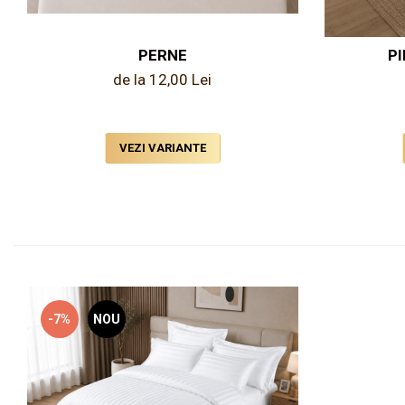
PERNE
P
de la 12,00 Lei
VEZI VARIANTE
-7%
NOU