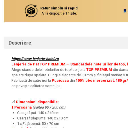
Retur simplu si rapid
Ai la dispozitie 14 zile.
Descriere
https://www.lenjerie-hotel.ro
Lenjerie de Pat TOP PREMIUM — Standardele hotelurilor de top, l
Alege standardele hotelurilor de top! Lenjeria
TOP PREMIUM
din damas
spalare dupa spalare. Dungile elegante de 10 mm și finisajul satinat o 
Fabricată de catre noi la
Pucioasa
din
100% bbc mercerizat, 180 gr
ce privește calitatea somnului.
📐
Dimensiuni disponibile:
1 Persoană
(saltea 90 x 200 cm)
Cearșaf pat: 140 x 240 cm
Cearșaf plapumă: 140 x 210 cm
1 x Față pernă: 50 x 70 cm