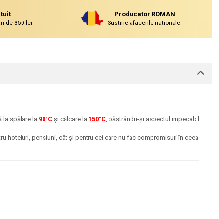
tuit
Producator ROMAN
i de 350 lei
Sustine afacerile nationale.
ă la spălare la
90°C
și călcare la
150°C
, păstrându-și aspectul impecabil
tru hoteluri, pensiuni, cât și pentru cei care nu fac compromisuri în ceea