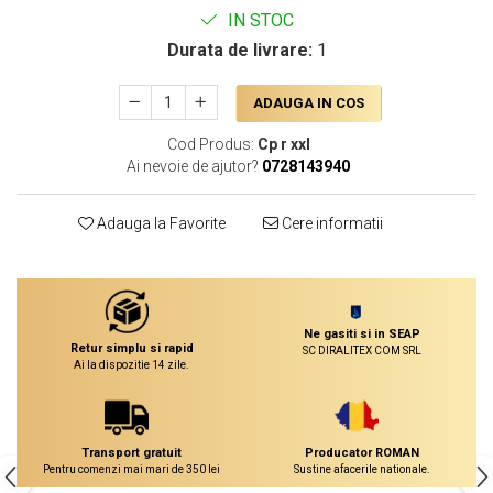
IN STOC
Durata de livrare:
1
ADAUGA IN COS
Cod Produs:
Cp r xxl
Ai nevoie de ajutor?
0728143940
Adauga la Favorite
Cere informatii
Ne gasiti si in SEAP
Retur simplu si rapid
SC DIRALITEX COM SRL
Ai la dispozitie 14 zile.
Transport gratuit
Producator ROMAN
Pentru comenzi mai mari de 350 lei
Sustine afacerile nationale.