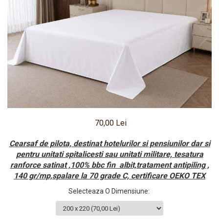
Pritectii saltele Matlasate
Cearsafuri si Fete de Perne
Fete de masa
70,00 Lei
Cearsaf de pilota, destinat hotelurilor si pensiunilor dar si
pentru unitati spitalicesti sau unitati militare, tesatura
ranforce satinat ,100% bbc fin albit,tratament antipiling ,
140 gr/mp,spalare la 70 grade C, certificare OEKO TEX
Selecteaza O Dimensiune
: