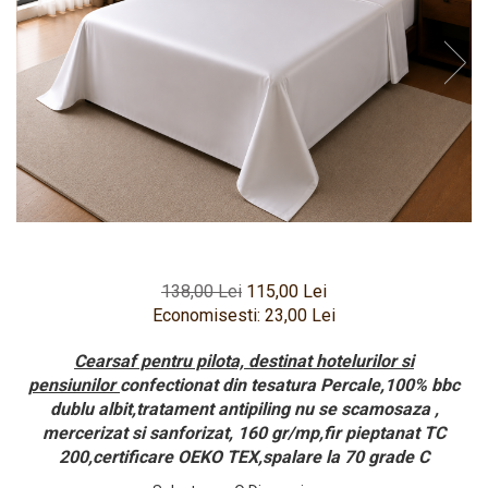
Pritectii saltele Matlasate
Cearsafuri si Fete de Perne
Fete de masa
138,00 Lei
115,00 Lei
Economisesti:
23,00
Lei
Cearsaf pentru pilota, destinat hotelurilor si
pensiunilor
confectionat din tesatura Percale,100% bbc
dublu albit,tratament antipiling nu se scamosaza ,
mercerizat si sanforizat, 160 gr/mp,fir pieptanat TC
200,certificare OEKO TEX,spalare la 70 grade C