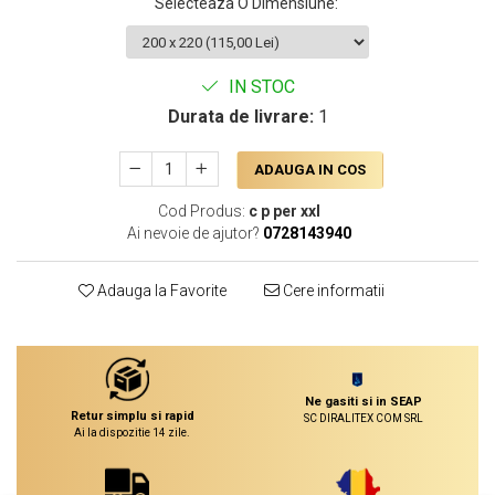
Selecteaza O Dimensiune
:
IN STOC
Durata de livrare:
1
ADAUGA IN COS
Cod Produs:
c p per xxl
Ai nevoie de ajutor?
0728143940
Adauga la Favorite
Cere informatii
Ne gasiti si in SEAP
Retur simplu si rapid
SC DIRALITEX COM SRL
Ai la dispozitie 14 zile.