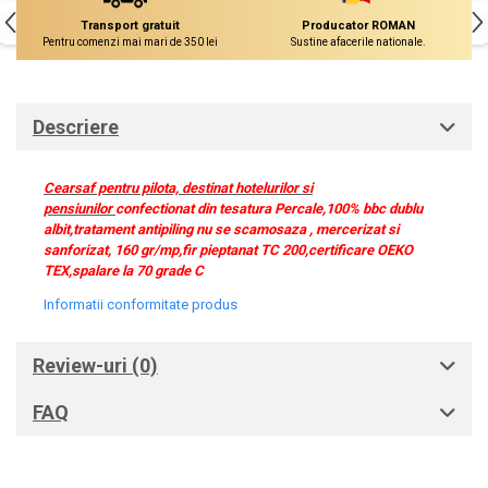
Transport gratuit
Producator ROMAN
Pentru comenzi mai mari de 350 lei
Sustine afacerile nationale.
Descriere
Cearsaf pentru pilota, destinat hotelurilor si
pensiunilor
confectionat din tesatura Percale,100% bbc dublu
albit,tratament antipiling nu se scamosaza , mercerizat si
sanforizat, 160 gr/mp,fir pieptanat TC 200,certificare OEKO
TEX,spalare la 70 grade C
Informatii conformitate produs
Review-uri
(0)
FAQ