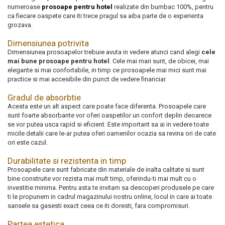
numeroase
prosoape pentru hotel
realizate din bumbac 100%, pentru
ca fiecare oaspete care iti trece pragul sa aiba parte de o experienta
grozava.
Dimensiunea potrivita
Dimensiunea prosoapelor trebuie avuta in vedere atunci cand alegi
cele
mai bune prosoape pentru hotel
. Cele mai mari sunt, de obicei, mai
elegante si mai confortabile, in timp ce prosoapele mai mici sunt mai
practice si mai accesibile din punct de vedere financiar.
Gradul de absorbtie
Acesta este un alt aspect care poate face diferenta. Prosoapele care
sunt foarte absorbante vor oferi oaspetilor un confort deplin deoarece
se vor putea usca rapid si eficient. Este important sa ai in vedere toate
micile detalii care le-ar putea oferi oamenilor ocazia sa revina ori de cate
ori este cazul.
Durabilitate si rezistenta in timp
Prosoapele care sunt fabricate din materiale de inalta calitate si sunt
bine construite vor rezista mai mult timp, oferindu-ti mai mult cu o
investitie minima. Pentru asta te invitam sa descoperi produsele pe care
ti le propunem in cadrul magazinului nostru online, locul in care ai toate
sansele sa gasesti exact ceea ce iti doresti, fara compromisuri.
Partea estetica