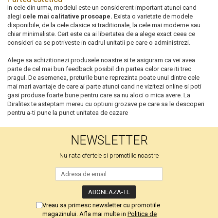
In cele din urma, modelul este un considerent important atunci cand
alegi
cele mai calitative prosoape.
Exista o varietate de modele
disponibile, de la cele clasice si traditionale, la cele mai moderne sau
chiar minimaliste. Cert este ca ai libertatea de a alege exact ceea ce
consideri ca se potriveste in cadrul unitatii pe care o administrezi.
Alege sa achizitionezi produsele noastre si te asiguram ca vei avea
parte de cel mai bun feedback posibil din partea celor care iti trec
pragul. De asemenea, preturile bune reprezinta poate unul dintre cele
mai mari avantaje de care ai parte atunci cand ne vizitezi online si poti
gasi produse foarte bune pentru care sa nu aloci o mica avere. La
Diralitex te asteptam mereu cu optiuni grozave pe care sa le descoperi
pentru a-ti pune la punct unitatea de cazare
NEWSLETTER
Nu rata ofertele si promotiile noastre
Vreau sa primesc newsletter cu promotiile
magazinului. Afla mai multe in
Politica de