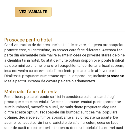
VEZI VARIANTE
Prosoape pentru hotel
Cand vine vorba de dotarea unei unitati de cazare, alegerea prosoapelor
potrivite este, cu certitudine, un aspect care face diferenta. Acestea fac
parte din elementele cele mai relevante in ceea ce priveste starea de bine
a clientilor tai in hotel. Cu atat de multe optiuni disponibile, poate fi dificil
sa determini ce anume le va oferi oaspetilor tai confortul si luxul suprem,
insa noi venim cu cateva solutii excelente pe care sa le ai in vedere. La
Diralitex iti propunem numeroase optiuni de produse, inclusiv
prosoape
ideale pentru unitatea de cazare pe care o administrezi.
Materialul face diferenta
Primul lucru pe care trebuie sa il iei in considerare atunci cand alegi
prosoapele este materialul. Cele mai comune tesaturi pentru prosoape
sunt bumbacul, microfibra si inul, iar multi dintre proprietari aleg una
dintre aceste optiuni. Prosoapele din bumbac sunt cea mai populara
optiune, deoarece sunt moi, absorbante si au o rezistenta aparte. De
asemenea, acestea vin intr-o varietate de stiluri si culori, ceea ce face
usor de gasit perechea perfecta pentru decorul hotelului. La noi vei gasi